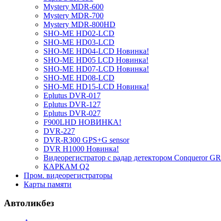
Mystery MDR-600
Mystery MDR-700
Mystery MDR-800HD
SHO-ME HD02-LCD
SHO-ME HD03-LCD
SHO-ME HD04-LCD Новинка!
SHO-ME HD05 LCD Новинка!
SHO-ME HD07-LCD Новинка!
SHO-ME HD08-LCD
SHO-ME HD15-LCD Новинка!
Eplutus DVR-017
Eplutus DVR-127
Eplutus DVR-027
F900LHD НОВИНКА!
DVR-227
DVR-R300 GPS+G sensor
DVR H1000 Новинка!
Видеорегистратор с радар детектором Сonqueror 
КАРКАМ Q2
Пром. видеорегистраторы
Карты памяти
Автоликбез