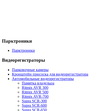
Парктроники
Парктроники
Видеорегистраторы
Парковочные камеры
Кронштейн присоска для видеорегистратора
Автомобильные видеорегистраторы
Памятка владельца
Ritmix AVR 300
Ritmix AVR 500
Ritmix AVR-700
Supra SCR-300
Supra SCR-600
Supra SCR-650