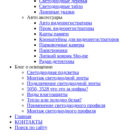
Светодиодные деревья
Светодиодные табло
Лазерные указки
Авто аксессуары
Авто видеорегистраторы
Пром. видеорегистраторы
Карты памяти
Кронштейны для видеорегистраторов
Парковочные камеры
Парктроники
Липкий коврик Sho-me
Радар-детекторы
Блог о освещении
Светодиодная подсветка
Монтаж светодиодной ленты
Подключение светодиодной ленты
5050, 3528 что это за цифры?
Виды влагозащиты
Тепло или холодно белая?
Применение светодиодного профиля
Монтаж светодиодного профиля
Главная
КОНТАКТЫ
Поиск по сайту