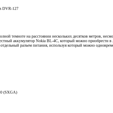
us DVR-127
олной темноте на расстоянии нескольких десятков метров, несм
вестный аккумулятор Nokia BL-4C, который можно приобрести в 
отдельный разъем питания, используя который можно одновреме
720 (SXGA)