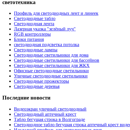
светотехника
Профиль для светодиодных лент и линеек
Светодиодные табло
Светодиодная лента
Лазерная указка "зелёный луч"
RGB контроллеры
Блоки питания
светодиодная подсветка потолка
Светодиодные лампы
Светодиодные светильники для дома
Светодиодные светильники для бассейнов
Светодиодные светильники для ЖКХ
Офисные светодиодные светильники
Уличные светодиодные светильники
Светодиодные прожекторы
Светодиодные деревья
Последние новости
Видеоэкран уличный светодиодный
Светодиодный аптечный крест
Табло бегущая строка в Волгограде
Светодиодное табло бегущая строка аптечный крест виде
Накладной профиль для светодиодных лент