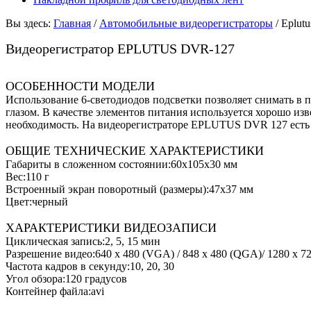
Вы здесь:
Главная
/
Автомобильные видеорегистраторы
/
Eplut
Видеорегистратор EPLUTUS DVR-127
ОСОБЕННОСТИ МОДЕЛИ
Использование 6-светодиодов подсветки позволяет снимать в п
глазом. В качестве элементов питания используется хорошо из
необходимость. На видеорегистраторе EPLUTUS DVR 127 есть 
ОБЩИЕ ТЕХНИЧЕСКИЕ ХАРАКТЕРИСТИКИ
Габариты в сложенном состоянии:60х105х30 мм
Вес:110 г
Встроенный экран поворотный (размеры):47х37 мм
Цвет:черный
ХАРАКТЕРИСТИКИ ВИДЕОЗАПИСИ
Циклическая запись:2, 5, 15 мин
Разрешение видео:640 х 480 (VGA) / 848 х 480 (QGA)/ 1280 x 
Частота кадров в секунду:10, 20, 30
Угол обзора:120 градусов
Контейнер файла:avi