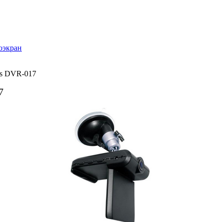
оэкран
us DVR-017
7