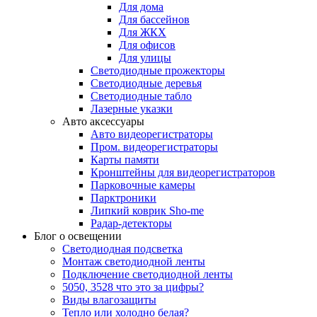
Для дома
Для бассейнов
Для ЖКХ
Для офисов
Для улицы
Светодиодные прожекторы
Светодиодные деревья
Светодиодные табло
Лазерные указки
Авто аксессуары
Авто видеорегистраторы
Пром. видеорегистраторы
Карты памяти
Кронштейны для видеорегистраторов
Парковочные камеры
Парктроники
Липкий коврик Sho-me
Радар-детекторы
Блог о освещении
Светодиодная подсветка
Монтаж светодиодной ленты
Подключение светодиодной ленты
5050, 3528 что это за цифры?
Виды влагозащиты
Тепло или холодно белая?