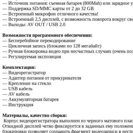
— Источник питания: съемная батарея (800Маh) или зарядное 
— Поддержка SD/MMC карты от 2 до 32 GB
— Встроенный микрофон отличного качества!
— Встроенный 2,5 дисплей, с возможность поворота вокруг сво
— Выходы: AV OUT / USB 2.0
Возможности программного обеспечения:
— Бесперебойное перекодирование
— Цикличная запись (блоками по 128 мегабайт)
— Ручная блокировка видео при несчастных случаях (очень по
— Регулируемая экспозиция
Комплектация:
— Видеорегистратор
— Адаптер питания от прикуривателя
— Крепление на стекло
— USB кабель
— AV кабель
— Аккумуляторная батарея
— Инструкция
Материалы, качество сборки:
Корпус видеорегистратора выполнен из черного матового пласт
Откидной дисплей четко фиксируется в заданных ему положен
блокировки позволяет сохранить фрагмент видеозаписи в нести