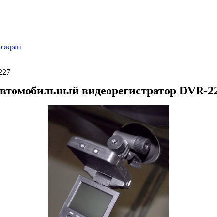
оэкран
227
втомобильный видеорегистратор DVR-2