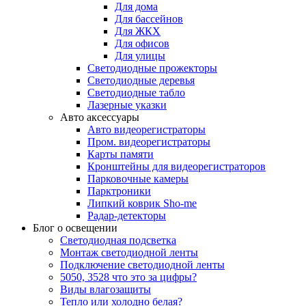
Для дома
Для бассейнов
Для ЖКХ
Для офисов
Для улицы
Светодиодные прожекторы
Светодиодные деревья
Светодиодные табло
Лазерные указки
Авто аксессуары
Авто видеорегистраторы
Пром. видеорегистраторы
Карты памяти
Кронштейны для видеорегистраторов
Парковочные камеры
Парктроники
Липкий коврик Sho-me
Радар-детекторы
Блог о освещении
Светодиодная подсветка
Монтаж светодиодной ленты
Подключение светодиодной ленты
5050, 3528 что это за цифры?
Виды влагозащиты
Тепло или холодно белая?