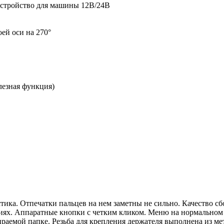
устройство для машины 12В/24В
ей оси на 270°
лезная функция)
ика. Отпечатки пальцев на нем заметны не сильно. Качество сбо
иях. Аппаратные кнопки с четким кликом. Меню на нормальном 
раемой папке. Резьба для крепления держателя выполнена из ме