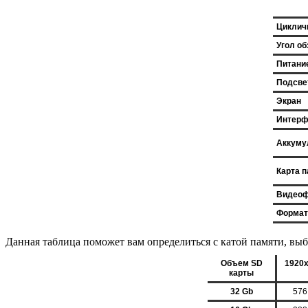
Циклич
Угол об
Питани
Подсве
Экран
Интерф
Аккуму
Карта 
Видео
Формат
Данная таблица поможет вам определиться с катой памяти, выб
Объем SD
1920x
карты
32 Gb
576