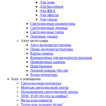
Для дома
Для бассейнов
Для ЖКХ
Для офисов
Для улицы
Светодиодные прожекторы
Светодиодные деревья
Светодиодные табло
Лазерные указки
Авто аксессуары
Авто видеорегистраторы
Пром. видеорегистраторы
Карты памяти
Кронштейны для видеорегистраторов
Парковочные камеры
Парктроники
Липкий коврик Sho-me
Радар-детекторы
Блог о освещении
Светодиодная подсветка
Монтаж светодиодной ленты
Подключение светодиодной ленты
5050, 3528 что это за цифры?
Виды влагозащиты
Тепло или холодно белая?