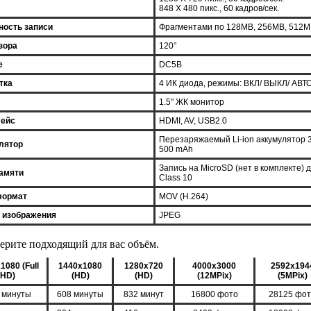
848 X 480 пикс., 60 кадров/сек.
ность записи
Фрагментами по 128MB, 256MB, 512
зора
120°
е
DC5В
тка
4 ИК диода, режимы: ВКЛ/ ВЫКЛ/ АВТ
1.5" ЖК монитор
ейс
HDMI, AV, USB2.0
Перезаряжаемый Li-ion аккумулятор 
лятор
500 mAh
Запись на MicroSD (нет в комплекте) 
памяти
Class 10
формат
MOV (H.264)
 изображения
JPEG
ерите подходящий для вас объём.
1080 (Full
1440x1080
1280x720
4000x3000
2592x194
HD)
(HD)
(HD)
(12MPix)
(5MPix)
 минуты
608 минуты
832 минут
16800 фото
28125 фо