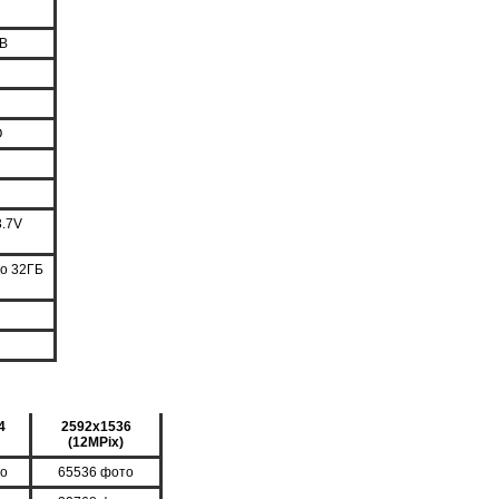
MB
О
3.7V
до 32ГБ
4
2592x1536
(12MPix)
то
65536 фото