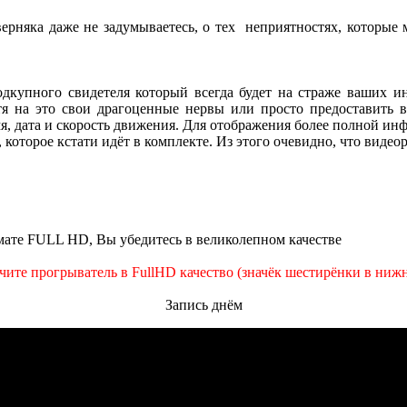
верняка даже не задумываетесь, о тех неприятностях, которые 
дкупного свидетеля который всегда будет на страже ваших инт
тя на это свои драгоценные нервы или просто предоставить 
я, дата и скорость движения. Для отображения более полной инфо
 которое кстати идёт в комплекте. Из этого очевидно, что ви
мате FULL HD, Вы убедитесь в великолепном качестве
ите прогрыватель в FullHD качество (значёк шестирёнки в нижн
Запись днём