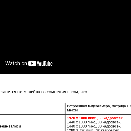
танется ни малейшего сомнения в том, что...
Встроенная видеокамера, матрица C
МPixel
1920 x 1080 пикс., 30 кадров/сек.
1440 x 1080 пикс., 30 кадров/сек.
ение записи
1440 x 1080 пикс., 30 кадров/сек.
1280 X 720 пикс., 30 кадров/сек.