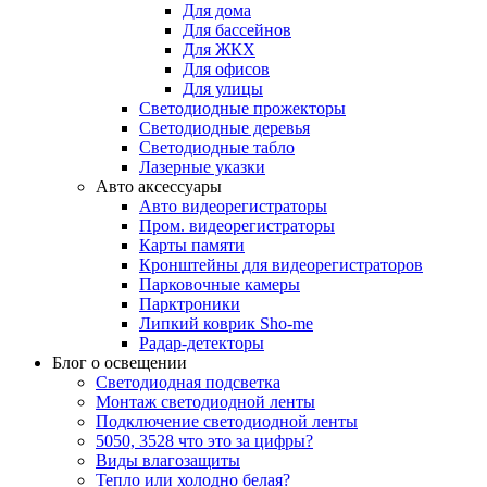
Для дома
Для бассейнов
Для ЖКХ
Для офисов
Для улицы
Светодиодные прожекторы
Светодиодные деревья
Светодиодные табло
Лазерные указки
Авто аксессуары
Авто видеорегистраторы
Пром. видеорегистраторы
Карты памяти
Кронштейны для видеорегистраторов
Парковочные камеры
Парктроники
Липкий коврик Sho-me
Радар-детекторы
Блог о освещении
Светодиодная подсветка
Монтаж светодиодной ленты
Подключение светодиодной ленты
5050, 3528 что это за цифры?
Виды влагозащиты
Тепло или холодно белая?