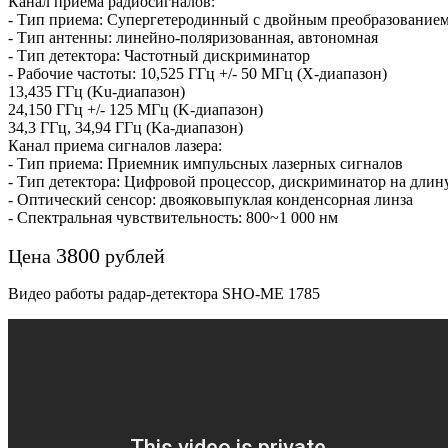
Канал приема радиосигналов:
- Тип приема: Супергетеродинный с двойным преобразованием
- Тип антенны: линейно-поляризованная, автономная
- Тип детектора: Частотный дискриминатор
- Рабочие частоты: 10,525 ГГц +/- 50 МГц (X-диапазон)
13,435 ГГц (Ku-диапазон)
24,150 ГГц +/- 125 МГц (K-диапазон)
34,3 ГГц, 34,94 ГГц (Ka-диапазон)
Канал приема сигналов лазера:
- Тип приема: Приемник импульсных лазерных сигналов
- Тип детектора: Цифровой процессор, дискриминатор на длин
- Оптический сенсор: двояковыпуклая конденсорная линза
- Спектральная чувствительность: 800~1 000 нм
3800
Цена
рублей
Видео работы радар-детектора SHO-ME 1785